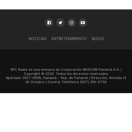
NOTICIAS
ENTRETENIMIENTO
BLOGS
RPC Radio es una emisora de Corporación MEDCOM Panamá S.A. |
Copyright © 2026. Todos los derechos reservados
Apartado 0827-00116, Panamá - Rep. de Panamá | Dirección, Avenida 12
de Octubre | Central Telefónica (507) 390-6700