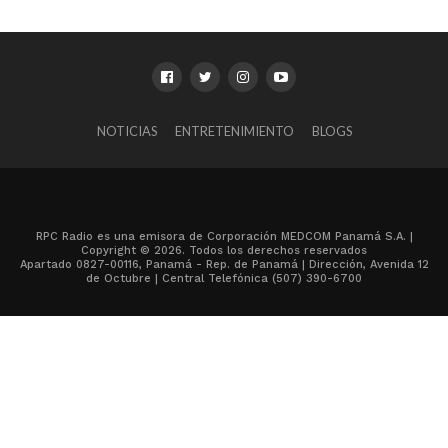
NOTICIAS
ENTRETENIMIENTO
BLOGS
RPC Radio es una emisora de Corporación MEDCOM Panamá S.A. |
Copyright © 2026. Todos los derechos reservados
Apartado 0827-00116, Panamá - Rep. de Panamá | Dirección, Avenida 12
de Octubre | Central Telefónica (507) 390-6700