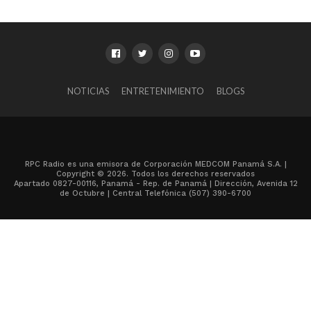
NOTICIAS
ENTRETENIMIENTO
BLOGS
RPC Radio es una emisora de Corporación MEDCOM Panamá S.A. |
Copyright © 2026. Todos los derechos reservados
Apartado 0827-00116, Panamá - Rep. de Panamá | Dirección, Avenida 12
de Octubre | Central Telefónica (507) 390-6700