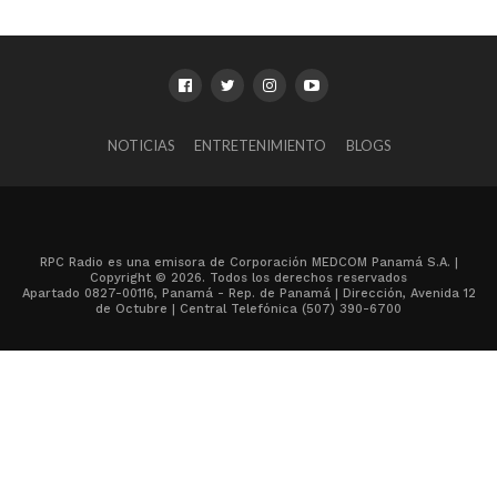
NOTICIAS
ENTRETENIMIENTO
BLOGS
RPC Radio es una emisora de Corporación MEDCOM Panamá S.A. |
Copyright © 2026. Todos los derechos reservados
Apartado 0827-00116, Panamá - Rep. de Panamá | Dirección, Avenida 12
de Octubre | Central Telefónica (507) 390-6700