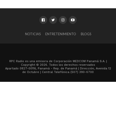
NOTICIAS
ENTRETENIMIENTO
BLOGS
RPC Radio es una emisora de Corporación MEDCOM Panamá S.A. |
Copyright © 2026. Todos los derechos reservados
Apartado 0827-00116, Panamá - Rep. de Panamá | Dirección, Avenida 12
de Octubre | Central Telefónica (507) 390-6700