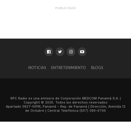
PUBLICIDAD
NOTICIAS
ENTRETENIMIENTO
BLOGS
RPC Radio es una emisora de Corporación MEDCOM Panamá S.A. |
Copyright © 2026. Todos los derechos reservados
Apartado 0827-00116, Panamá - Rep. de Panamá | Dirección, Avenida 12
de Octubre | Central Telefónica (507) 390-6700