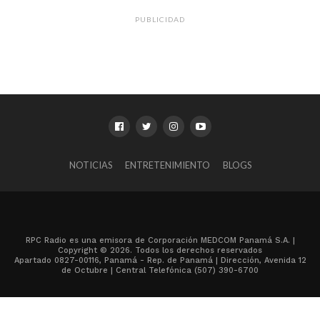
PUBLICIDAD
NOTICIAS
ENTRETENIMIENTO
BLOGS
RPC Radio es una emisora de Corporación MEDCOM Panamá S.A. |
Copyright © 2026. Todos los derechos reservados
Apartado 0827-00116, Panamá - Rep. de Panamá | Dirección, Avenida 12
de Octubre | Central Telefónica (507) 390-6700