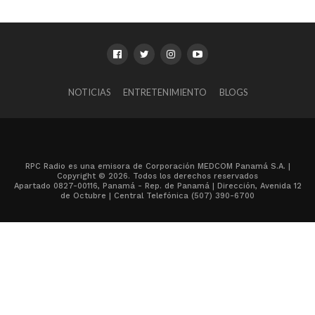
NOTICIAS
ENTRETENIMIENTO
BLOGS
RPC Radio es una emisora de Corporación MEDCOM Panamá S.A. |
Copyright © 2026. Todos los derechos reservados
Apartado 0827-00116, Panamá - Rep. de Panamá | Dirección, Avenida 12
de Octubre | Central Telefónica (507) 390-6700