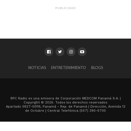
PUBLICIDAD
NOTICIAS
ENTRETENIMIENTO
BLOGS
RPC Radio es una emisora de Corporación MEDCOM Panamá S.A. |
Copyright © 2026. Todos los derechos reservados
Apartado 0827-00116, Panamá - Rep. de Panamá | Dirección, Avenida 12
de Octubre | Central Telefónica (507) 390-6700