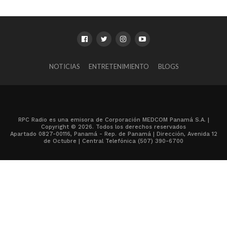
NOTICIAS
ENTRETENIMIENTO
BLOGS
RPC Radio es una emisora de Corporación MEDCOM Panamá S.A. |
Copyright © 2026. Todos los derechos reservados
Apartado 0827-00116, Panamá - Rep. de Panamá | Dirección, Avenida 12
de Octubre | Central Telefónica (507) 390-6700