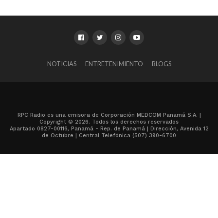
NOTICIAS
ENTRETENIMIENTO
BLOGS
RPC Radio es una emisora de Corporación MEDCOM Panamá S.A. |
Copyright © 2026. Todos los derechos reservados
Apartado 0827-00116, Panamá - Rep. de Panamá | Dirección, Avenida 12
de Octubre | Central Telefónica (507) 390-6700