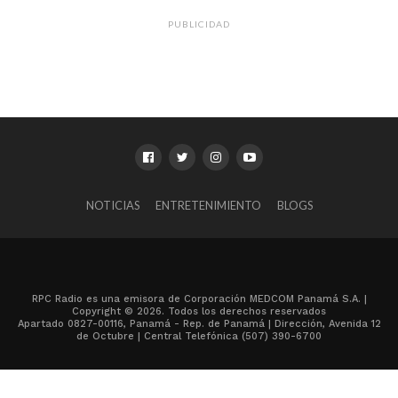
PUBLICIDAD
NOTICIAS
ENTRETENIMIENTO
BLOGS
RPC Radio es una emisora de Corporación MEDCOM Panamá S.A. |
Copyright © 2026. Todos los derechos reservados
Apartado 0827-00116, Panamá - Rep. de Panamá | Dirección, Avenida 12
de Octubre | Central Telefónica (507) 390-6700