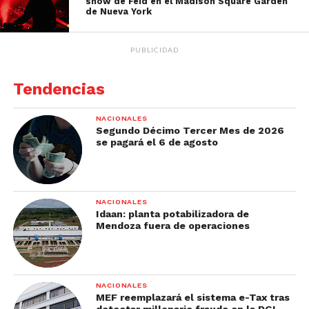
show de Feid en el Madison Square Garden
de Nueva York
PUBLICIDAD
Tendencias
NACIONALES
Segundo Décimo Tercer Mes de 2026
se pagará el 6 de agosto
NACIONALES
Idaan: planta potabilizadora de
Mendoza fuera de operaciones
NACIONALES
MEF reemplazará el sistema e-Tax tras
detectar millonario fraude en la DGI