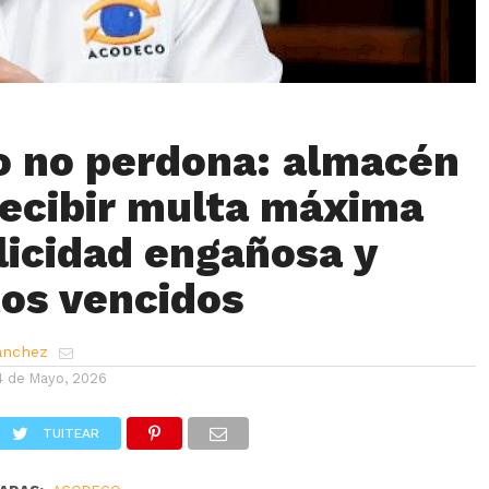
d
:
Current
0:00
Duration
3:56
/
Fullscr
%
Time
 no perdona: almacén
recibir multa máxima
licidad engañosa y
os vencidos
ánchez
4 de Mayo, 2026
TUITEAR