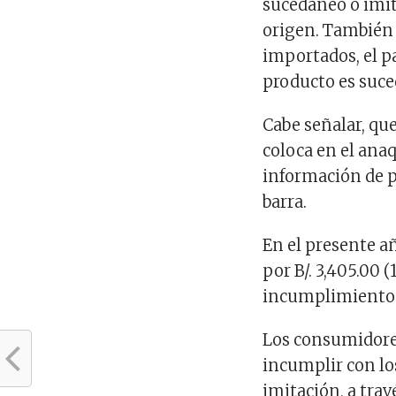
sucedáneo o imit
origen. También 
importados, el pa
producto es suce
Cabe señalar, que
coloca en el ana
información de p
barra.
En el presente a
por B/. 3,405.00
incumplimiento de
Los consumidore
incumplir con lo
imitación, a trav