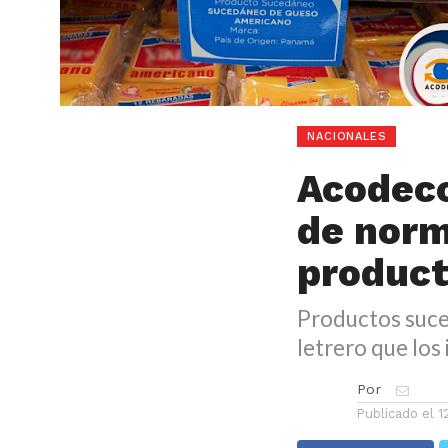
NACIONALES
Acodeco
de norm
produc
Productos suce
letrero que los 
Por
Publicado el
1