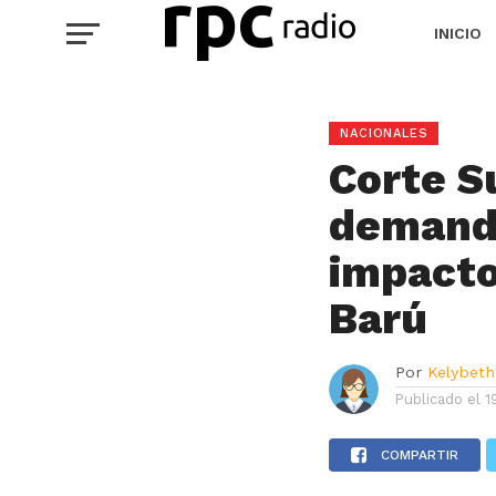
INICIO
NACIONALES
Corte S
demanda
impacto
Barú
Por
Kelybeth
Publicado el
1
COMPARTIR