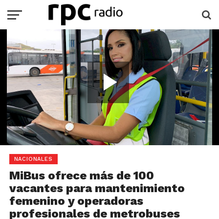
Play
Video
Loaded
:
Current
0:00
Duration
2:48
/
Play
Mute
Full
100.00%
Time
NACIONALES
MiBus ofrece más de 100
vacantes para mantenimiento
femenino y operadoras
profesionales de metrobuses