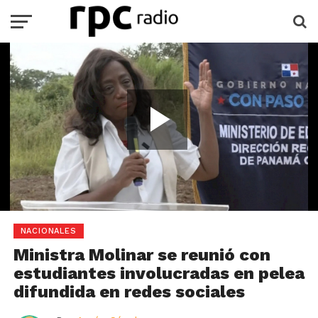
Play
Video
Loaded
:
Current
0:00
Duration
2:38
/
Play
Mute
Full
85.61%
Time
NACIONALES
Ministra Molinar se reunió con
estudiantes involucradas en pelea
difundida en redes sociales