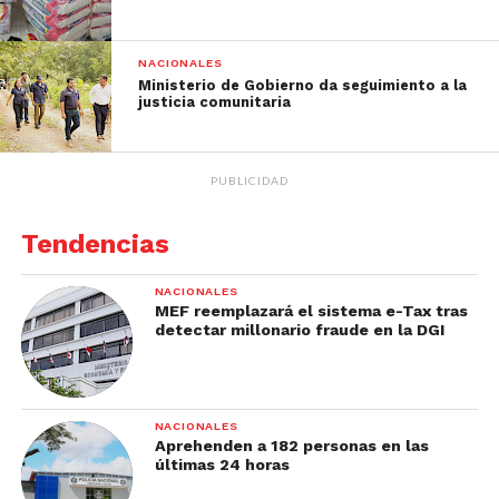
NACIONALES
Ministerio de Gobierno da seguimiento a la
justicia comunitaria
PUBLICIDAD
Tendencias
NACIONALES
MEF reemplazará el sistema e-Tax tras
detectar millonario fraude en la DGI
NACIONALES
Aprehenden a 182 personas en las
últimas 24 horas