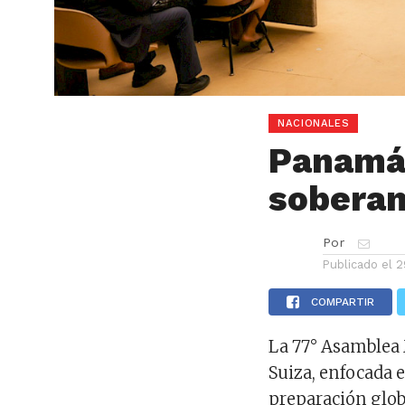
NACIONALES
Panamá 
soberan
Por
Publicado el
2
COMPARTIR
La 77° Asamblea 
Suiza, enfocada e
preparación glob