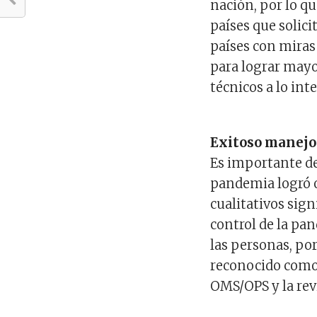
nación, por lo q
países que solici
países con mira
para lograr mayo
técnicos a lo int
Exitoso manejo
Es importante de
pandemia logró o
cualitativos sign
control de la pan
las personas, por 
reconocido como
OMS/OPS y la rev