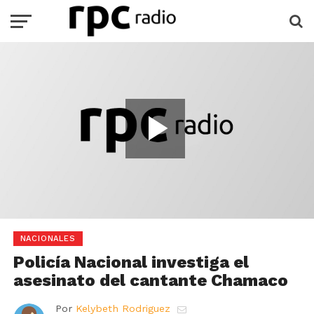
Play
Video
Loaded
:
Current
0:00
Duration
-:-
/
Play
Mute
Full
0%
Time
NACIONALES
Policía Nacional investiga el
asesinato del cantante Chamaco
Por
Kelybeth Rodriguez