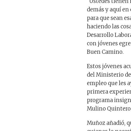
“Ustedes tienen 
demás y aquí en 
para que sean e
haciendo las cosa
Desarrollo Labor
con jóvenes egre
Buen Camino.
Estos jóvenes acu
del Ministerio d
empleo que les a
primera experien
programa insigni
Mulino Quintero y
Muñoz añadió, qu