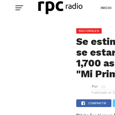
INICIO
NACIONALES
Se esti
se esta
1,700 a
"Mi Pri
Por
Publicado el
1
COMPARTIR