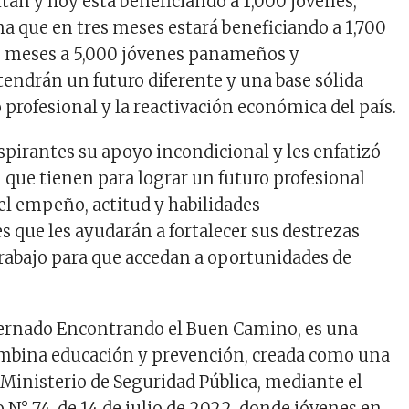
itan y hoy está beneficiando a 1,000 jóvenes,
ma que en tres meses estará beneficiando a 1,700
6 meses a 5,000 jóvenes panameños y
ndrán un futuro diferente y una base sólida
o profesional y la reactivación económica del país.
aspirantes su apoyo incondicional y les enfatizó
l que tienen para lograr un futuro profesional
l empeño, actitud y habilidades
 que les ayudarán a fortalecer sus destrezas
 trabajo para que accedan a oportunidades de
ernado Encontrando el Buen Camino, es una
ombina educación y prevención, creada como una
Ministerio de Seguridad Pública, mediante el
 N° 74, de 14 de julio de 2022, donde jóvenes en