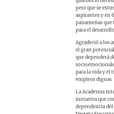
quienes lo neces
pero que se esti
aspirantes y en 
panameñas que te
para el desarroll
Agradeció a los 
el gran potencia
que dependerá de
socioemocionales
para la vida y el
empleos dignas.
La Academia Int
iniciativa que c
dependencia del 
Decreto Ejecutivo