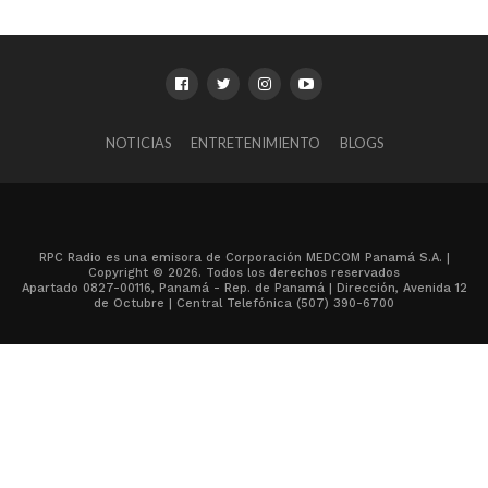
NOTICIAS
ENTRETENIMIENTO
BLOGS
RPC Radio es una emisora de Corporación MEDCOM Panamá S.A. |
Copyright © 2026. Todos los derechos reservados
Apartado 0827-00116, Panamá - Rep. de Panamá | Dirección, Avenida 12
de Octubre | Central Telefónica (507) 390-6700