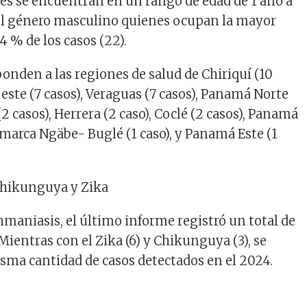
ales se encuentran en un rango de edad de 1 año a
el género masculino quienes ocupan la mayor
4 % de los casos (22).
onden a las regiones de salud de Chiriquí (10
este (7 casos), Veraguas (7 casos), Panamá Norte
 (2 casos), Herrera (2 caso), Coclé (2 casos), Panamá
omarca Ngäbe- Buglé (1 caso), y Panamá Este (1
Chikunguya y Zika
hmaniasis, el último informe registró un total de
Mientras con el Zika (6) y Chikunguya (3), se
ma cantidad de casos detectados en el 2024.