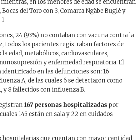
1; mientras, en los menores de edad se encuentran
3, Bocas del Toro con 3, Comarca Ngäbe Buglé y
 1.
iones, 24 (93%) no contaban con vacuna contra la
ez, todos los pacientes registraban factores de
s la edad, metabólicos, cardiovasculares,
munosupresión y enfermedad respiratoria. El
 identificado en las defunciones son: 16
fluenza A, de las cuales 6 se detectaron como
 y 8 fallecidos con influenza B.
registran
167 personas hospitalizadas
por
 cuales 145 están en sala y 22 en cuidados
s hospitalarias que cuentan con mayor cantidad