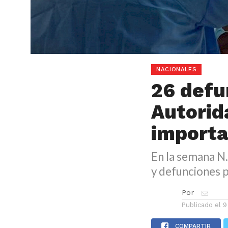
NACIONALES
26 defu
Autorid
importa
En la semana N.
y defunciones p
Por
Publicado el
9
COMPARTIR