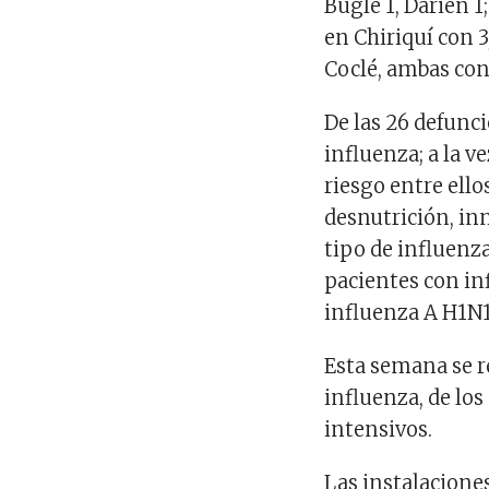
Buglé 1, Darién 
en Chiriquí con 
Coclé, ambas con
De las 26 defunc
influenza; a la v
riesgo entre ello
desnutrición, in
tipo de influenza
pacientes con in
influenza A H1N1,
Esta semana se 
influenza, de los
intensivos.
Las instalacione