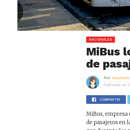
NACIONALES
MiBus l
de pasa
Por
Kelybeth
Publicado el
1
COMPARTIR
MiBus, empresa e
de pasajeros en 