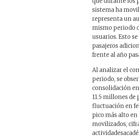
que durante los 
sistema ha movili
representa un a
mismo periodo de
usuarios. Esto se
pasajeros adicio
frente al año pas
Al analizar el c
periodo, se obse
consolidación en 
11.5 millones de 
fluctuación en fe
pico más alto en
movilizados, cifr
actividadesacadé